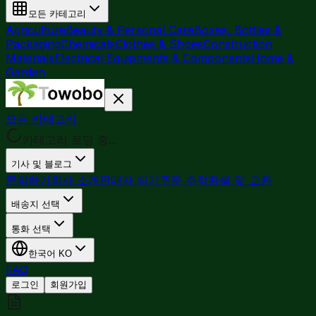
모든 카테고리
Agriculture
Beauty & Personal Care
Boxes, Bottles &
Packaging
Chemicals
Clothes & Shoes
Construction
Materials
Electrical Equipments & Components
Home &
Garden
모든 카테고리
카테고리 로딩 중...
기사 및 블로그
문의하기
회사 소개
판매자 되기
주문 추적
환불 및 교환
배송지 선택
통화 선택
한국어
KO
FAQ
로그인
회원가입