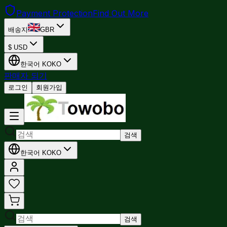
Payment Protection
Find Out More
배송지
GBR
$
USD
한국어
KO
KO
판매자 되기
로그인
회원가입
검색
한국어
KO
KO
검색