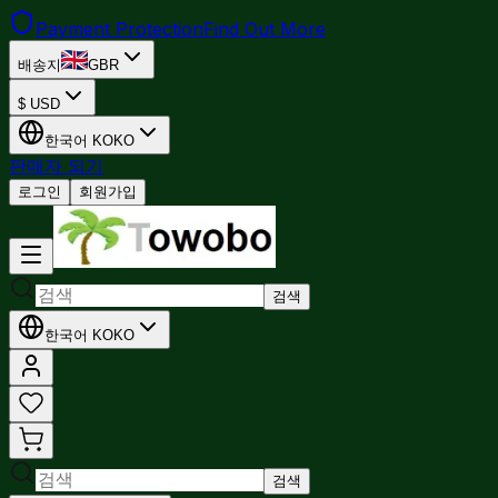
Payment Protection
Find Out More
배송지
GBR
$
USD
한국어
KO
KO
판매자 되기
로그인
회원가입
검색
한국어
KO
KO
검색