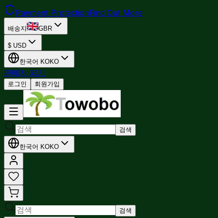
Payment Protection
Find Out More
배송지
GBR
$
USD
한국어
KO
KO
판매자 되기
로그인
회원가입
검색
한국어
KO
KO
검색