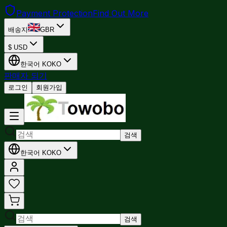
Payment Protection
Find Out More
배송지
GBR
$
USD
한국어
KO
KO
판매자 되기
로그인
회원가입
검색
한국어
KO
KO
검색