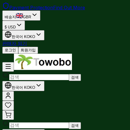
Payment Protection
Find Out More
배송지
GBR
$
USD
한국어
KO
KO
판매자 되기
로그인
회원가입
검색
한국어
KO
KO
검색