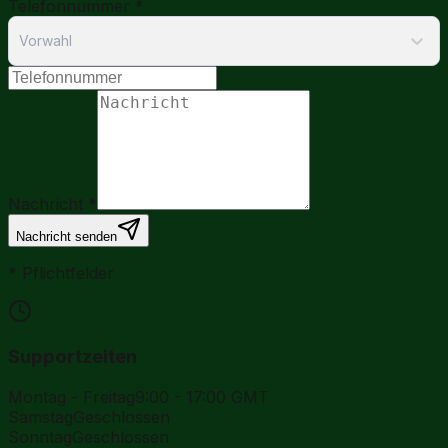
Telefonnummer
*
Vorwahl
Nachricht
*
Nachricht senden
*
Pflichtfelder
Supportzeiten
Montag - Freitag
9:00 - 17:00 GMT
Samstag
Geschlossen
Sonntag
Geschlossen