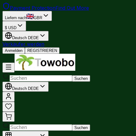
Payment Protection
Find Out More
Liefern nach
GBR
$
USD
Deutsch
DE
DE
Verkäufer werden
Anmelden
REGISTRIEREN
Suchen
Deutsch
DE
DE
Suchen