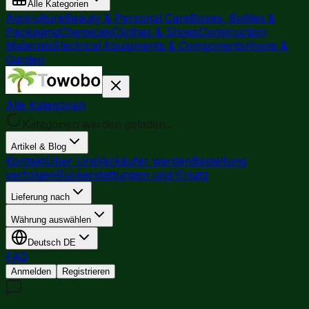
Alle Kategorien
Agriculture
Beauty & Personal Care
Boxes, Bottles &
Packaging
Chemicals
Clothes & Shoes
Construction
Materials
Electrical Equipments & Components
Home &
Garden
Alle Kategorien
Kategorien werden geladen...
Artikel & Blog
Kontakt
Über Uns
Verkäufer werden
Bestellung
verfolgen
Rückerstattungen und Ersatz
Lieferung nach
Währung auswählen
Deutsch
DE
FAQ
Anmelden
Registrieren