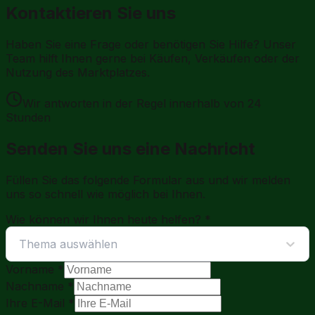
Kontaktieren Sie uns
Haben Sie eine Frage oder benötigen Sie Hilfe? Unser
Team hilft Ihnen gerne bei Käufen, Verkäufen oder der
Nutzung des Marktplatzes.
Wir antworten in der Regel innerhalb von 24
Stunden
Senden Sie uns eine Nachricht
Füllen Sie das folgende Formular aus und wir melden
uns so schnell wie möglich bei Ihnen.
Wie können wir Ihnen heute helfen?
*
Thema auswählen
Vorname
*
Nachname
*
Ihre E-Mail
*