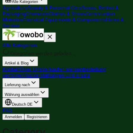
Alle Kategorien
Agriculture
Beauty & Personal Care
Boxes, Bottles &
Packaging
Chemicals
Clothes & Shoes
Construction
Materials
Electrical Equipments & Components
Home &
Garden
Alle Kategorien
Kategorien werden geladen...
Artikel & Blog
Kontakt
Über Uns
Verkäufer werden
Bestellung
verfolgen
Rückerstattungen und Ersatz
Lieferung nach
Währung auswählen
Deutsch
DE
FAQ
Anmelden
Registrieren
Category