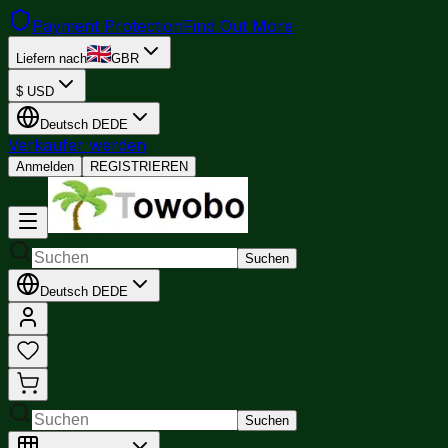
Payment Protection
Find Out More
Liefern nach
GBR
$
USD
Deutsch
DE
DE
Verkäufer werden
Anmelden
REGISTRIEREN
Suchen
Deutsch
DE
DE
Suchen