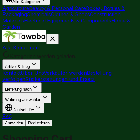
Alle Kategorien
Agriculture
Beauty & Personal Care
Boxes, Bottles &
Packaging
Chemicals
Clothes & Shoes
Construction
Materials
Electrical Equipments & Components
Home &
Garden
Alle Kategorien
Kategorien werden geladen...
Artikel & Blog
Kontakt
Über Uns
Verkäufer werden
Bestellung
verfolgen
Rückerstattungen und Ersatz
Lieferung nach
Währung auswählen
Deutsch
DE
FAQ
Anmelden
Registrieren
Shopping Cart