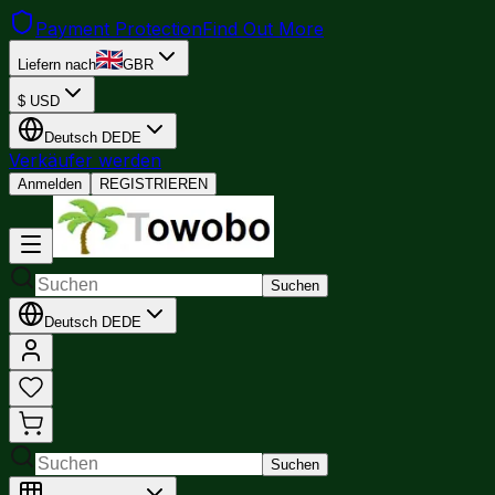
Payment Protection
Find Out More
Liefern nach
GBR
$
USD
Deutsch
DE
DE
Verkäufer werden
Anmelden
REGISTRIEREN
Suchen
Deutsch
DE
DE
Suchen