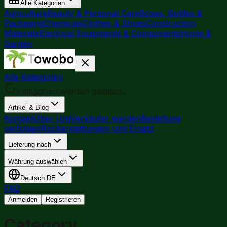
Alle Kategorien
Agriculture
Beauty & Personal Care
Boxes, Bottles &
Packaging
Chemicals
Clothes & Shoes
Construction
Materials
Electrical Equipments & Components
Home &
Garden
Alle Kategorien
Kategorien werden geladen...
Artikel & Blog
Kontakt
Über Uns
Verkäufer werden
Bestellung
verfolgen
Rückerstattungen und Ersatz
Lieferung nach
Währung auswählen
Deutsch
DE
FAQ
Anmelden
Registrieren
Category