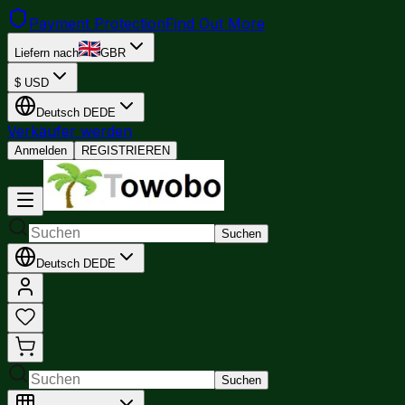
Payment Protection
Find Out More
Liefern nach
GBR
$
USD
Deutsch
DE
DE
Verkäufer werden
Anmelden
REGISTRIEREN
Suchen
Deutsch
DE
DE
Suchen