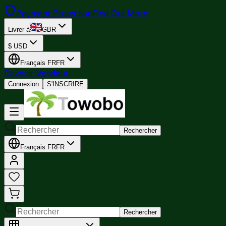
Payment Protection
Find Out More
Livrer à
GBR
$
USD
Français
FR
FR
Devenir Vendeur
Connexion
S'INSCRIRE
Rechercher
Français
FR
FR
Rechercher