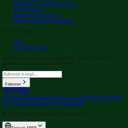
Demander un Remplacement
Avis Produits
Signaler un Problème
Retours & Remboursements
Service Client
FAQ
Contactez-nous
Abonnez-vous à notre newsletter pour recevoir les
dernières nouvelles et tendances
S'abonner
Conditions Générales
Politique de Confidentialité
Politique
des Cookies
Déclaration d'Accessibilité
© 2026 Towobo Limited (Royaume-Uni)
Français
FR
FR