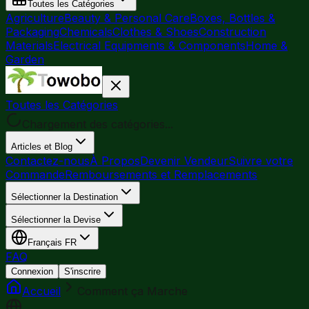
Toutes les Catégories
Agriculture
Beauty & Personal Care
Boxes, Bottles &
Packaging
Chemicals
Clothes & Shoes
Construction
Materials
Electrical Equipments & Components
Home &
Garden
Toutes les Catégories
Chargement des catégories...
Articles et Blog
Contactez-nous
À Propos
Devenir Vendeur
Suivre votre
Commande
Remboursements et Remplacements
Sélectionner la Destination
Sélectionner la Devise
Français
FR
FAQ
Connexion
S'inscrire
Accueil
Comment ça Marche