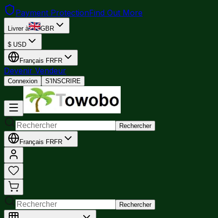
Payment Protection
Find Out More
Livrer à
GBR
$
USD
Français
FR
FR
Devenir Vendeur
Connexion
S'INSCRIRE
Rechercher
Français
FR
FR
Rechercher