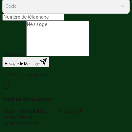
Code
Message
*
Envoyer le Message
*
Champs obligatoires
Heures de Support
Lundi - Vendredi
9h00 - 17h00 GMT
Samedi
Fermé
Dimanche
Fermé