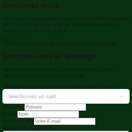
Contactez-nous
Vous avez une question ou besoin d'aide ? Notre équipe
est là pour vous aider avec les achats, les ventes ou
l'utilisation de la marketplace.
Nous répondons généralement sous 24 heures
Envoyez-nous un Message
Remplissez le formulaire ci-dessous et nous vous
répondrons dans les meilleurs délais.
Comment pouvons-nous vous aider aujourd'hui ?
*
Sélectionnez un sujet
Prénom
*
Nom
*
Votre E-mail
*
Numéro de Téléphone
*