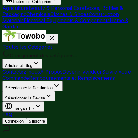
Toutes les Catégories
Agriculture
Beauty & Personal Care
Boxes, Bottles &
Packaging
Chemicals
Clothes & Shoes
Construction
Materials
Electrical Equipments & Components
Home &
Garden
Toutes les Catégories
Chargement des catégories...
Articles et Blog
Contactez-nous
À Propos
Devenir Vendeur
Suivre votre
Commande
Remboursements et Remplacements
Sélectionner la Destination
Sélectionner la Devise
Français
FR
FAQ
Connexion
S'inscrire