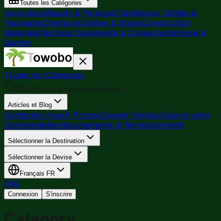
Toutes les Catégories
Agriculture
Beauty & Personal Care
Boxes, Bottles &
Packaging
Chemicals
Clothes & Shoes
Construction
Materials
Electrical Equipments & Components
Home &
Garden
Toutes les Catégories
Chargement des catégories...
Articles et Blog
Contactez-nous
À Propos
Devenir Vendeur
Suivre votre
Commande
Remboursements et Remplacements
Sélectionner la Destination
Sélectionner la Devise
Français
FR
FAQ
Connexion
S'inscrire
Category