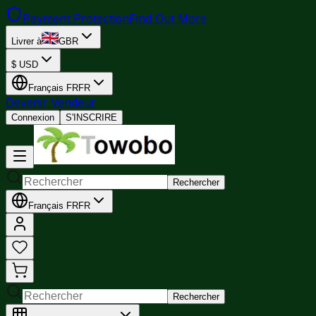
Payment Protection
Find Out More
Livrer à
GBR
$
USD
Français
FR
FR
Devenir Vendeur
Connexion
S'INSCRIRE
Rechercher
Français
FR
FR
Rechercher