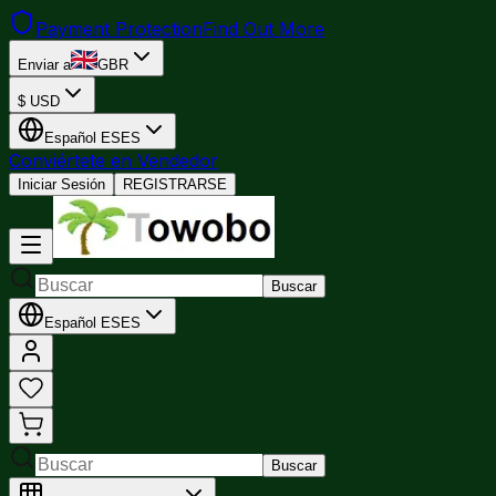
Payment Protection
Find Out More
Enviar a
GBR
$
USD
Español
ES
ES
Conviértete en Vendedor
Iniciar Sesión
REGISTRARSE
Buscar
Español
ES
ES
Buscar