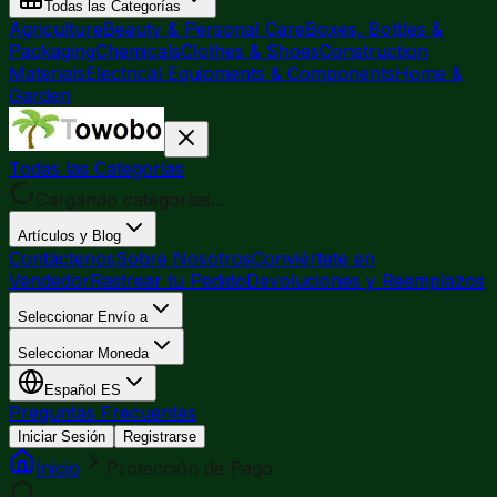
Todas las Categorías
Agriculture
Beauty & Personal Care
Boxes, Bottles &
Packaging
Chemicals
Clothes & Shoes
Construction
Materials
Electrical Equipments & Components
Home &
Garden
Todas las Categorías
Cargando categorías...
Artículos y Blog
Contáctenos
Sobre Nosotros
Conviértete en
Vendedor
Rastrear tu Pedido
Devoluciones y Reemplazos
Seleccionar Envío a
Seleccionar Moneda
Español
ES
Preguntas Frecuentes
Iniciar Sesión
Registrarse
Inicio
Protección de Pago