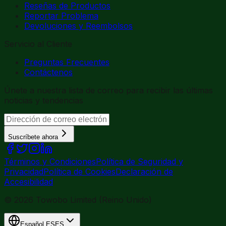
Reseñas de Productos
Reportar Problema
Devoluciones y Reembolsos
Servicio al Cliente
Preguntas Frecuentes
Contáctenos
Únete a nuestra lista de correo para recibir las últimas
noticias y tendencias
Suscríbete ahora
Términos y Condiciones
Política de Seguridad y
Privacidad
Política de Cookies
Declaración de
Accesibilidad
© 2026 Towobo Limited (Reino Unido)
Español
ES
ES