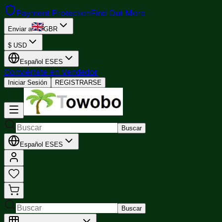
Payment Protection
Find Out More
Enviar a
GBR
$
USD
Español
ES
ES
Conviértete en Vendedor
Iniciar Sesión
REGISTRARSE
Buscar
Español
ES
ES
Buscar