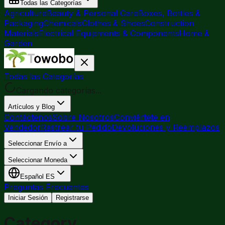
Todas las Categorías
Agriculture
Beauty & Personal Care
Boxes, Bottles &
Packaging
Chemicals
Clothes & Shoes
Construction
Materials
Electrical Equipments & Components
Home &
Garden
Todas las Categorías
Cargando categorías...
Artículos y Blog
Contáctenos
Sobre Nosotros
Conviértete en
Vendedor
Rastrear tu Pedido
Devoluciones y Reemplazos
Seleccionar Envío a
Seleccionar Moneda
Español
ES
Preguntas Frecuentes
Iniciar Sesión
Registrarse
Category