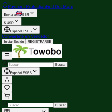
Payment Protection
Find Out More
Enviar a
GBR
$
USD
Español
ES
ES
Conviértete en Vendedor
Iniciar Sesión
REGISTRARSE
Buscar
Español
ES
ES
Buscar