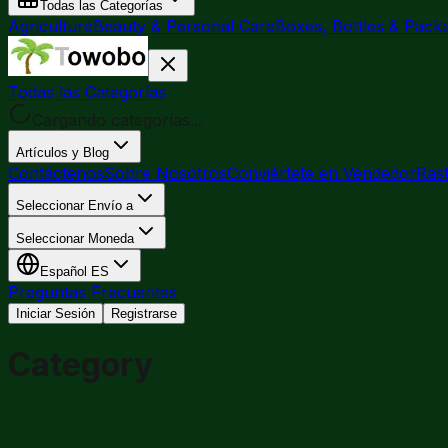
Todas las Categorías
Agriculture
Beauty & Personal Care
Boxes, Bottles & Pack
Todas las Categorías
Cargando categorías...
Artículos y Blog
Contáctenos
Sobre Nosotros
Conviértete en Vendedor
Rast
Seleccionar Envío a
Seleccionar Moneda
Español
ES
Preguntas Frecuentes
Iniciar Sesión
Registrarse
Category