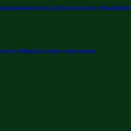
aging
Chemicals
Clothes & Shoes
Construction Materials
Elec
rear tu Pedido
Devoluciones y Reemplazos