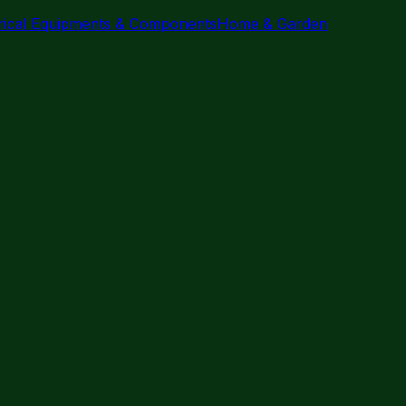
trical Equipments & Components
Home & Garden