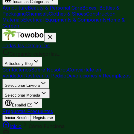
Todas las Categorías
Agriculture
Beauty & Personal Care
Boxes, Bottles &
Packaging
Chemicals
Clothes & Shoes
Construction
Materials
Electrical Equipments & Components
Home &
Garden
Todas las Categorías
Cargando categorías...
Artículos y Blog
Contáctenos
Sobre Nosotros
Conviértete en
Vendedor
Rastrear tu Pedido
Devoluciones y Reemplazos
Seleccionar Envío a
Seleccionar Moneda
Español
ES
Preguntas Frecuentes
Iniciar Sesión
Registrarse
Inicio
Cómo Funciona