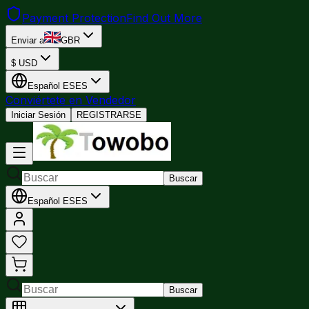
Payment Protection
Find Out More
Enviar a
GBR
$
USD
Español
ES
ES
Conviértete en Vendedor
Iniciar Sesión
REGISTRARSE
Buscar
Español
ES
ES
Buscar