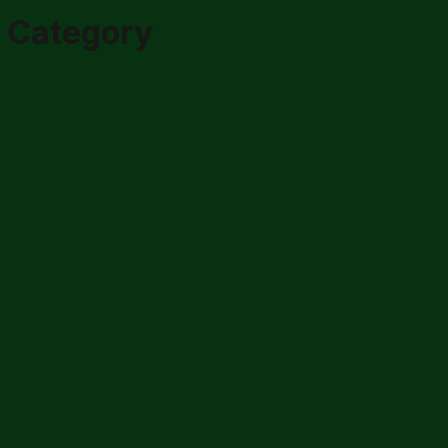
Category