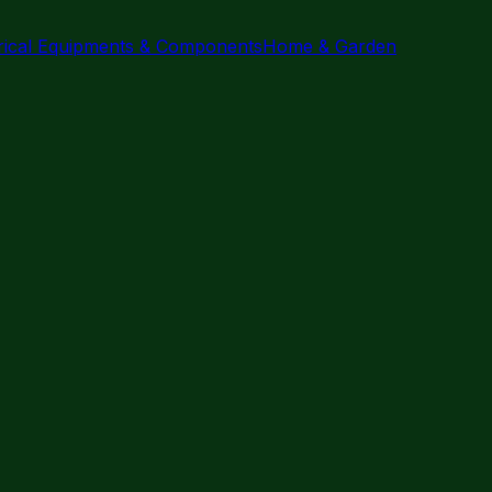
trical Equipments & Components
Home & Garden