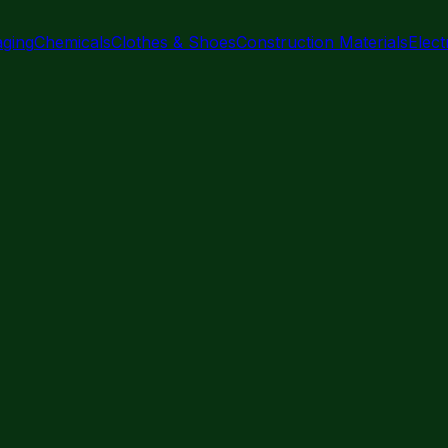
aging
Chemicals
Clothes & Shoes
Construction Materials
Elec